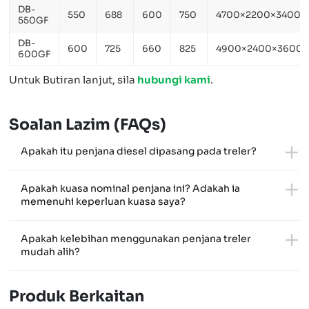
DB-
550
688
600
750
4700×2200×3400
550GF
DB-
600
725
660
825
4900×2400×3600
600GF
Untuk Butiran lanjut, sila
hubungi kami
.
Soalan Lazim (FAQs)
Apakah itu penjana diesel dipasang pada treler?
Apakah kuasa nominal penjana ini? Adakah ia
memenuhi keperluan kuasa saya?
Apakah kelebihan menggunakan penjana treler
mudah alih?
Produk Berkaitan