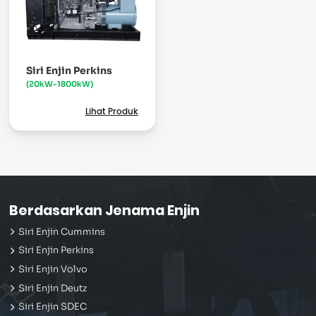
Siri Enjin Perkins
(20kW-1800kW)
Lihat Produk
Berdasarkan Jenama Enjin
Siri Enjin Cummins
Siri Enjin Perkins
Siri Enjin Volvo
Siri Enjin Deutz
Siri Enjin SDEC