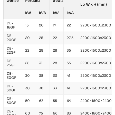
Gense
Perdana
Sedia
L x W x H (mm)
kW
kVA
kW
kVA
DB-
16
20
17
22
2200x1600x2300
16GF
DB-
20
25
22
27.5
2200x1600x2300
20GF
DB-
22
28
28
35
2200x1600x2300
22GF
DB-
25
31
28
35
2200x1600x2300
25GF
DB-
30
38
33
41
2200x1600x2300
30GF
DB-
30
38
33
41
2200x1600x2300
30GF
DB-
50
63
55
69
2400×1600×2400
50GF
DB-
60
75
66
83
2400×1600×2400