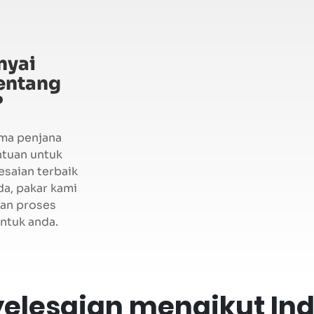
nyai
entang
?
ma penjana
ntuan untuk
saian terbaik
da, pakar kami
an proses
ntuk anda.
elesaian mengikut Ind