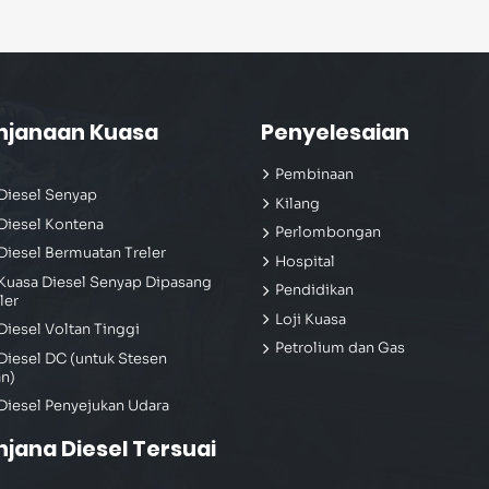
njanaan Kuasa
Penyelesaian
Pembinaan
Diesel Senyap
Kilang
Diesel Kontena
Perlombongan
Diesel Bermuatan Treler
Hospital
Kuasa Diesel Senyap Dipasang
Pendidikan
ler
Loji Kuasa
Diesel Voltan Tinggi
Petrolium dan Gas
Diesel DC (untuk Stesen
an)
Diesel Penyejukan Udara
njana Diesel Tersuai