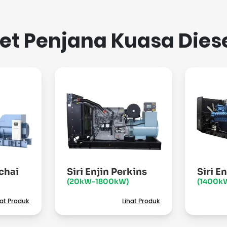
et Penjana Kuasa Dies
ichai
Siri Enjin Perkins
Siri E
(20kW-1800kW)
(1400k
hat Produk
Lihat Produk