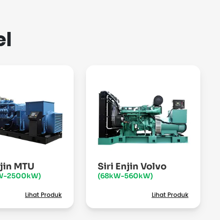
el
njin MTU
Siri Enjin Volvo
W-2500kW)
(68kW-560kW)
Lihat Produk
Lihat Produk