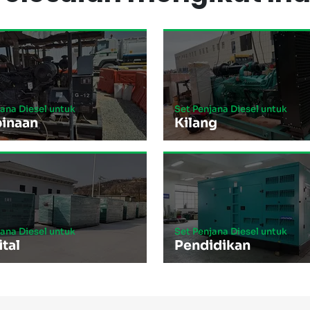
jana Diesel untuk
Set Penjana Diesel untuk
inaan
Kilang
jana Diesel untuk
Set Penjana Diesel untuk
tal
Pendidikan