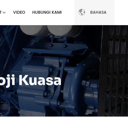

BAHASA
T
VIDEO
HUBUNGI KAMI
oji Kuasa