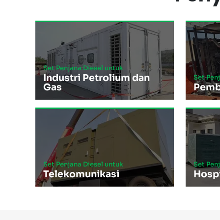
Set Penjana Diesel untuk
Industri Petrolium dan
Set Pen
Gas
Pemb
Set Penjana Diesel untuk
Set Pen
Telekomunikasi
Hospi