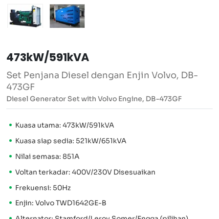
473kW/591kVA
Set Penjana Diesel dengan Enjin Volvo, DB-
473GF
Diesel Generator Set with Volvo Engine, DB-473GF
Kuasa utama: 473kW/591kVA
Kuasa siap sedia: 521kW/651kVA
Nilai semasa: 851A
Voltan terkadar: 400V/230V Disesuaikan
Frekuensi: 50Hz
Enjin: Volvo TWD1642GE-B
Alternator: Stamford/Leroy Somer/Engga (pilihan)