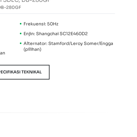
in SDEC, DB-280GF
 DB-280GF
Frekuensi: 50Hz
Enjin: Shangchai SC12E460D2
Alternator: Stamford/Leroy Somer/Engga
(pilihan)
kan
ECIFIKASI TEKNIKAL