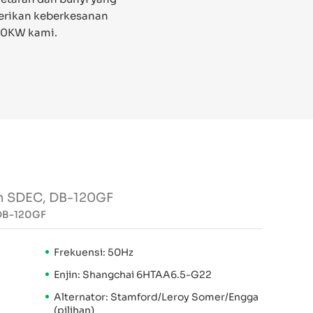
berikan keberkesanan
300KW kami.
in SDEC, DB-120GF
 DB-120GF
Frekuensi: 50Hz
Enjin: Shangchai 6HTAA6.5-G22
Alternator: Stamford/Leroy Somer/Engga
(pilihan)