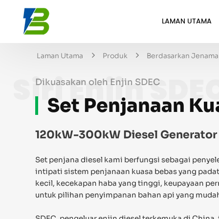
LAMAN UTAMA
Laman Utama
Produk
Berdasarkan Jenama 
Siri Enjin SDE
Dikuasakan oleh Enjin SDEC
Set Penjanaan K
120kW-300kW Diesel Generator
Set penjana diesel kami berfungsi sebagai penye
intipati sistem penjanaan kuasa bebas yang padat,
kecil, kecekapan haba yang tinggi, keupayaan per
untuk pilihan penyimpanan bahan api yang muda
SDEC, pengeluar enjin diesel terkemuka di China,