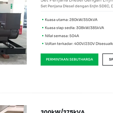
Set Penjana Diesel dengan Enj
Set Penjana Diesel dengan Enjin SDEC,
Kuasa utama: 280kW/350kVA
Kuasa siap sedia: 308kW/385kVA
Nilai semasa: 504A
Voltan terkadar: 400V/230V Disesuai
PERMINTAAN SEBUTHARGA
SP
300kW/375kVA