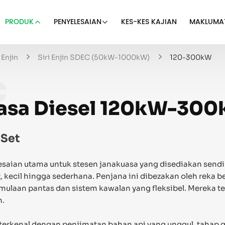
PRODUK
PENYELESAIAN
KES-KES KAJIAN
MAKLUMA
Enjin
Siri Enjin SDEC (50kW-1000kW)
120-300kW
C
uasa Diesel 120kW-30
 Set
lesaian utama untuk stesen janakuasa yang disediakan send
 kecil hingga sederhana. Penjana ini dibezakan oleh reka b
mulaan pantas dan sistem kawalan yang fleksibel. Mereka t
h.
 terkenal dengan penjimatan bahan api yang unggul, tahap 