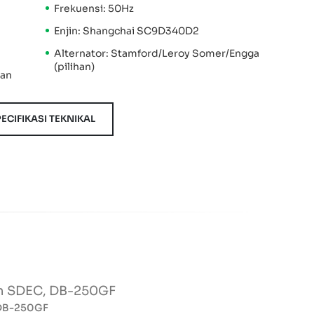
Frekuensi: 50Hz
Enjin: Shangchai SC9D340D2
Alternator: Stamford/Leroy Somer/Engga
(pilihan)
kan
ECIFIKASI TEKNIKAL
in SDEC, DB-250GF
 DB-250GF