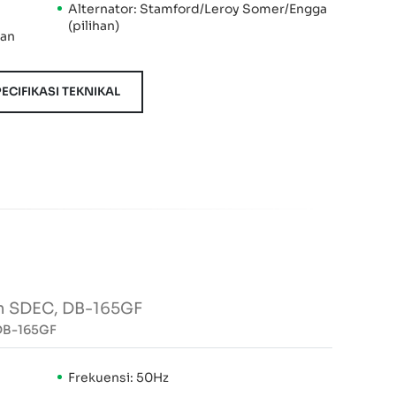
Alternator: Stamford/Leroy Somer/Engga
(pilihan)
kan
ECIFIKASI TEKNIKAL
in SDEC, DB-165GF
 DB-165GF
Frekuensi: 50Hz