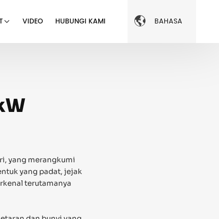

BAHASA
T
VIDEO
HUBUNGI KAMI
0kW
iri, yang merangkumi
entuk yang padat, jejak
erkenal terutamanya
getaran dan bunyi yang