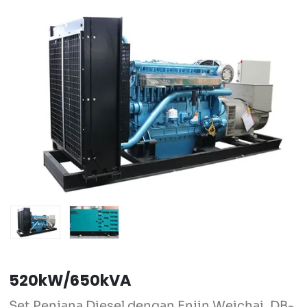
520kW/650kVA
Set Penjana Diesel dengan Enjin Weichai, DB-