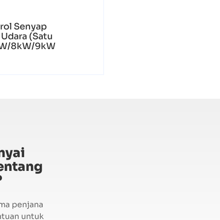
rol Senyap
Udara (Satu
5kW/8kW/9kW
nyai
entang
?
ma penjana
ntuan untuk