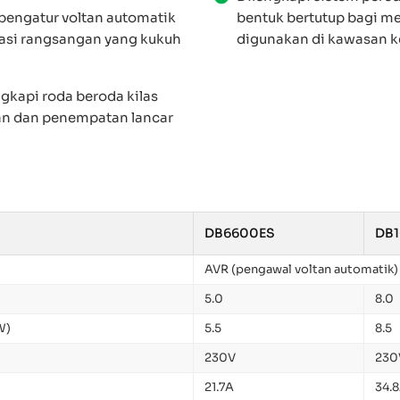
pengatur voltan automatik
bentuk bertutup bagi m
tasi rangsangan yang kukuh
digunakan di kawasan kej
ngkapi roda beroda kilas
n dan penempatan lancar
DB6600ES
DB
AVR (pengawal voltan automatik)
5.0
8.0
W)
5.5
8.5
230V
230
21.7A
34.