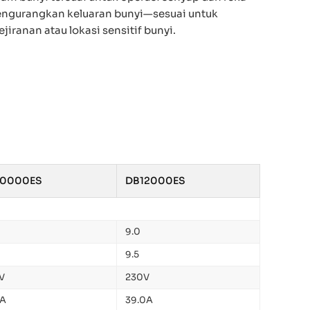
engurangkan keluaran bunyi—sesuai untuk
iranan atau lokasi sensitif bunyi.
10000ES
DB12000ES
9.0
9.5
V
230V
8A
39.0A