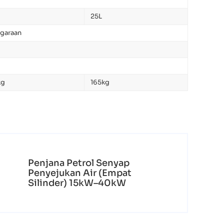
25L
ggaraan
kg
165kg
Penjana Petrol Senyap
Penyejukan Air (Empat
Silinder) 15kW–40kW