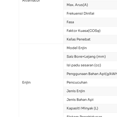
Alternator
Max. Arus(A)
Frekuensi Dinilai
Fasa
Faktor Kuasa(COSφ)
Kelas Penebat
Model Enjin
Saiz Bore×Lejang (mm)
Isi padu sesaran (cc)
Penggunaan Bahan Api(g/kWh
Enjin
Pencucuhan
Jenis Enjin
Jenis Bahan Api
Kapasiti Minyak (L)
Sistem Penghidupan