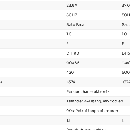
23.9A
37.
50HZ
50H
Satu Fasa
Satu
1.0
1.0
F
F
DH190
DH
90×66
94×
420
500
)
≤374
≤37
Pencucuhan elektronik
1 silinder, 4-Lejang, air-cooled
90# Petrol tanpa plumbum
1.1
1.1
Penghidupan elektrik