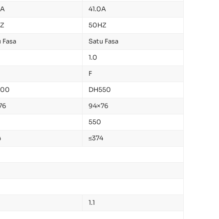
0A
41.0A
Z
50HZ
 Fasa
Satu Fasa
1.0
F
500
DH550
76
94×76
550
4
≤374
1.1