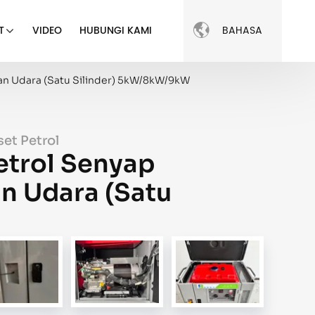

BAHASA
T
VIDEO
HUBUNGI KAMI
an Udara (Satu Silinder) 5kW/8kW/9kW
t Petrol
etrol Senyap
n Udara (Satu