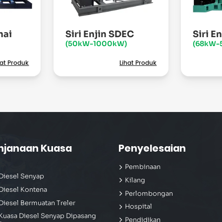
hai
Siri Enjin SDEC
Siri E
(50kW-1000kW)
(68kW-
hat Produk
Lihat Produk
njanaan Kuasa
Penyelesaian
Pembinaan
Diesel Senyap
Kilang
Diesel Kontena
Perlombongan
Diesel Bermuatan Treler
Hospital
Kuasa Diesel Senyap Dipasang
Pendidikan