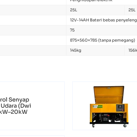
25L
25L
12V-14AH Bateri bebas penyelen
75
875×560×785 (tanpa pemegang)
145kg
156
rol Senyap
 Udara (Dwi
10kW–20kW