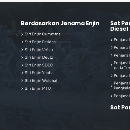
Berdasarkan Jenama Enjin
Set Pe
Diesel
Siri Enjin Cummins
Penjana 
Siri Enjin Perkins
Penjana 
Siri Enjin Volvo
Penjana 
Siri Enjin Deutz
Penjana 
Siri Enjin SDEC
pada Tre
Siri Enjin Yuchai
Penjana 
Siri Enjin Weichai
Penjana 
Pangkal
Siri Enjin MTU
Penjana 
Set Pe