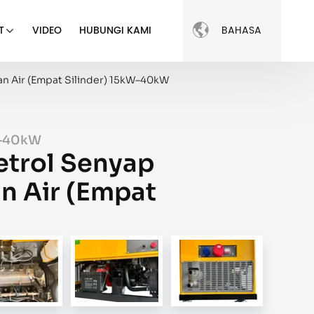

BAHASA
T
VIDEO
HUBUNGI KAMI
an Air (Empat Silinder) 15kW–40kW
W–40kW
etrol Senyap
n Air (Empat