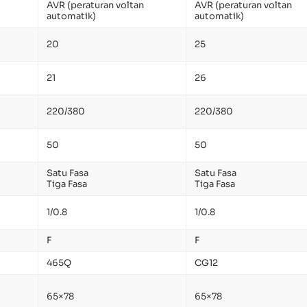
AVR (peraturan voltan
AVR (peraturan voltan
automatik)
automatik)
20
25
21
26
220/380
220/380
50
50
Satu Fasa
Satu Fasa
Tiga Fasa
Tiga Fasa
1/0.8
1/0.8
F
F
465Q
CG12
65×78
65×78