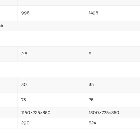
998
1498
ir
2.8
3
30
35
75
75
1160×725×850
1300×725×850
290
324