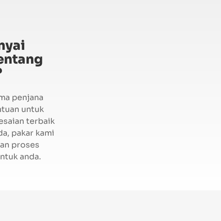
nyai
entang
?
ma penjana
ntuan untuk
saian terbaik
da, pakar kami
an proses
ntuk anda.