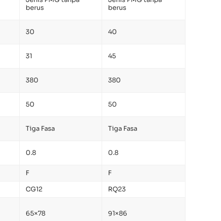
Jenis PMG tanpa
Jenis PMG tanpa
berus
berus
30
40
31
45
380
380
50
50
Tiga Fasa
Tiga Fasa
0.8
0.8
F
F
CG12
RQ23
65×78
91×86