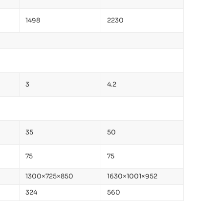
1498
2230
3
4.2
35
50
75
75
1300×725×850
1630×1001×952
324
560