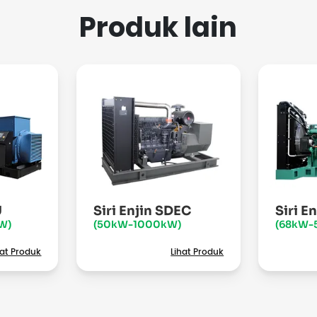
Produk lain
U
Siri Enjin SDEC
Siri E
W)
(50kW-1000kW)
(68kW-
hat Produk
Lihat Produk