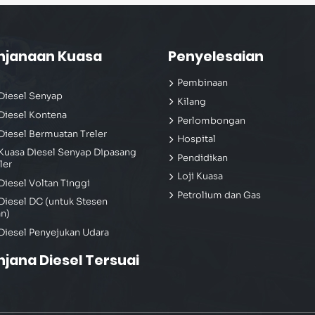
njanaan Kuasa
Penyelesaian
Pembinaan
Diesel Senyap
Kilang
Diesel Kontena
Perlombongan
Diesel Bermuatan Treler
Hospital
Kuasa Diesel Senyap Dipasang
Pendidikan
ler
Loji Kuasa
Diesel Voltan Tinggi
Petrolium dan Gas
Diesel DC (untuk Stesen
an)
Diesel Penyejukan Udara
njana Diesel Tersuai