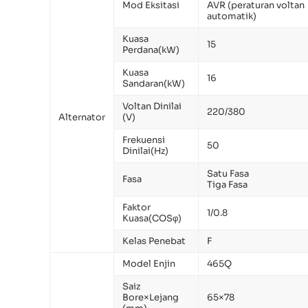
Mod Eksitasi
AVR (peraturan voltan
automatik)
Kuasa
15
Perdana(kW)
Kuasa
16
Sandaran(kW)
Voltan Dinilai
220/380
Alternator
(V)
Frekuensi
50
Dinilai(Hz)
Satu Fasa
Fasa
Tiga Fasa
Faktor
1/0.8
Kuasa(COSφ)
Kelas Penebat
F
Model Enjin
465Q
Saiz
Bore×Lejang
65×78