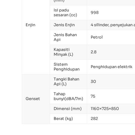
(mm)
Isi padu
998
sesaran (cc)
Enjin
Jenis Enjin
4 silinder, penyejukan a
Jenis Bahan
Petrol
Api
Kapasiti
2.8
Minyak (L)
Sistem
Penghidupan elektrik
Penghidupan
Tangki Bahan
30
Api (L)
Tahap
75
Genset
bunyi(dBA/7m)
Dimensi (mm)
1160×725×850
Berat (kg)
282