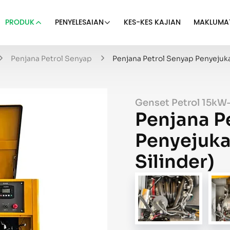
PRODUK
PENYELESAIAN
KES-KES KAJIAN
MAKLUMA
Penjana Petrol Senyap
Penjana Petrol Senyap Penyejuk
Genset Petrol 15k
Penjana P
Penyejuka
Silinder)