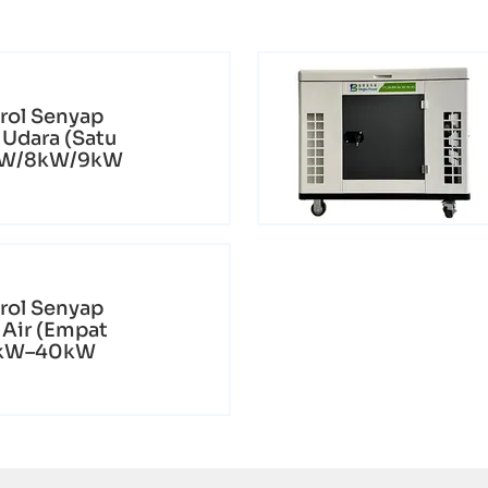
rol Senyap
Udara (Satu
5kW/8kW/9kW
rol Senyap
 Air (Empat
15kW–40kW