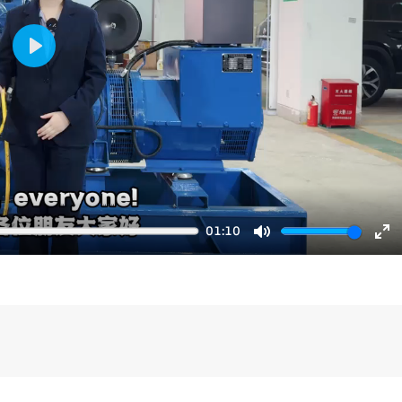
Play
01:10
Mute
En
fu