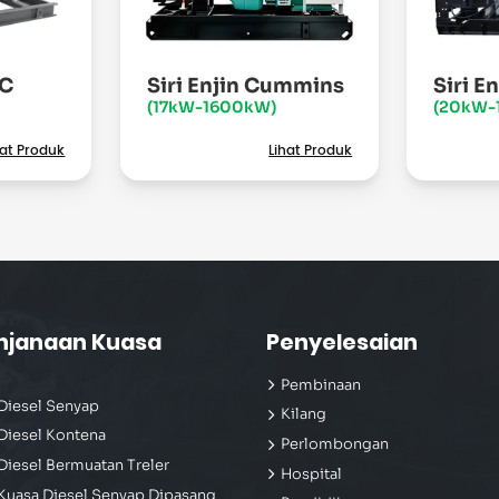
EC
Siri Enjin Cummins
Siri E
(17kW-1600kW)
(20kW-
hat Produk
Lihat Produk
njanaan Kuasa
Penyelesaian
Pembinaan
Diesel Senyap
Kilang
Diesel Kontena
Perlombongan
Diesel Bermuatan Treler
Hospital
Kuasa Diesel Senyap Dipasang