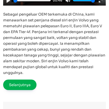
00:46
Play
Mute
Ente
full
Sebagai pengeluar OEM terkemuka di China, kami
menawarkan set penjana diesel siri enjin Volvo yang
mematuhi piawaian pelepasan Euro II, Euro IIIA, Euro V
dan EPA Tier 4f. Penjana ini terkenal dengan prestasi
permulaan yang sangat baik, voltan yang stabil dan
operasi yang boleh dipercayai. Ia menampilkan
pembakaran yang cekap, bunyi yang rendah dan
kecekapan tenaga yang tinggi, sejajar dengan piawaian
alam sekitar moden. Siri enjin Volvo kami telah
mendapat pujian global untuk kualiti dan prestasi
unggulnya.
Selanjutnya