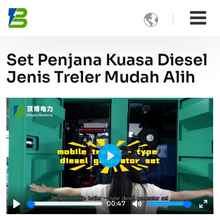

Set Penjana Kuasa Diesel
Jenis Treler Mudah Alih
Play
00:47
Play
Mute
Ente