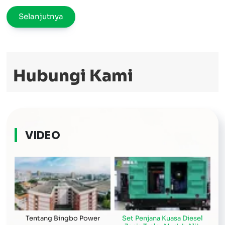
full
Selanjutnya
Hubungi Kami
VIDEO
Tentang Bingbo Power
Set Penjana Kuasa Diesel